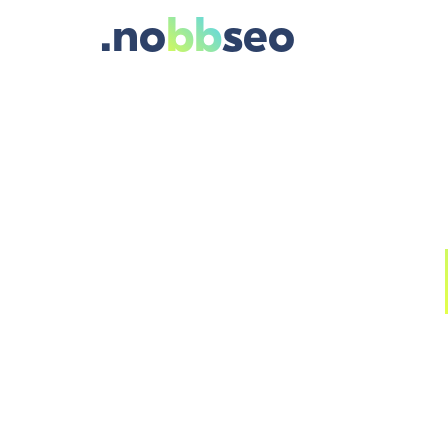
.no
bb
seo