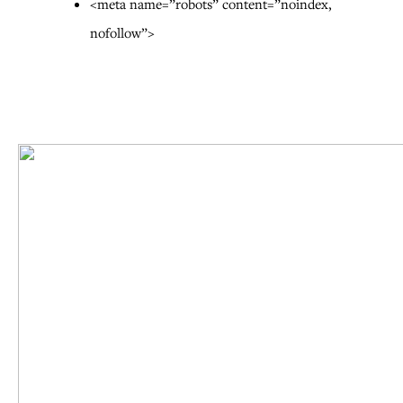
<meta name=”robots” content=”noindex,
nofollow”>