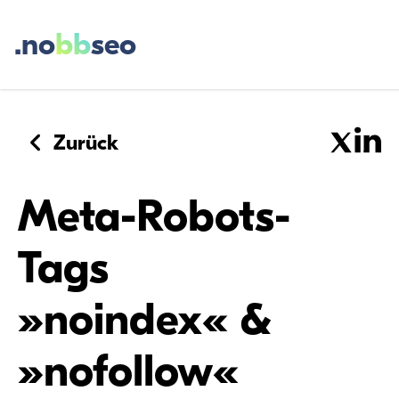
.no
bb
seo
Zurück
Meta-Robots-
Tags
»noindex« &
»nofollow«