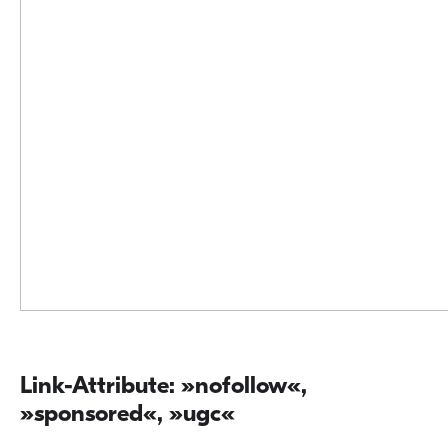
Link-Attribute: »nofollow«,
»sponsored«, »ugc«