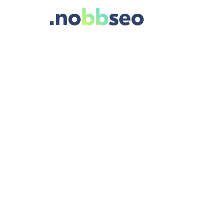
.no
bb
seo